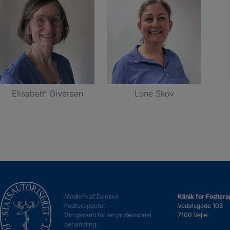
Elisabeth Giversen
Lone Skov
Medlem af Danske
Klinik for Fodtera
Fodterapeuter.
Vedelsgade 103
Din garanti for en professionel
7100 Vejle
behandling.