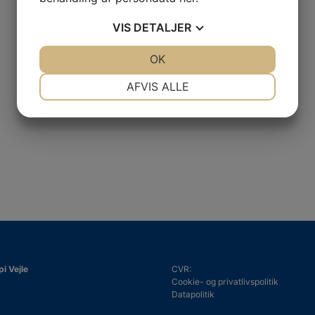
VIS
DETALJER
JA
NEJ
OK
JA
NEJ
NØDVENDIGE
PRÆFERENCER
AFVIS ALLE
JA
NEJ
JA
NEJ
MARKETING
STATISTIK
pi Vejle
CVR:
Cookie- og privatlivspolitik
Datapolitik