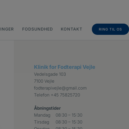
INGER
FODSUNDHED
KONTAKT
RING TIL OS
Klinik for Fodterapi Vejle
Vedelsgade 103
7100 Vejle
fodterapivejle@gmail.com
Telefon
+45 75825720
Åbningstider
Mandag
08:30 – 15:30
Tirsdag
08:30 – 15:30
Onsdag
08:30 – 15:30