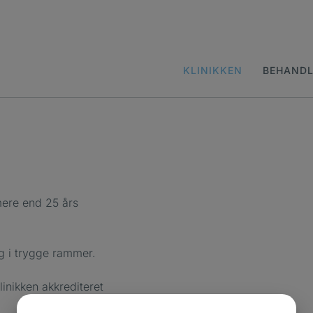
KLINIKKEN
BEHANDL
mere end 25 års
ng i trygge rammer.
inikken akkrediteret