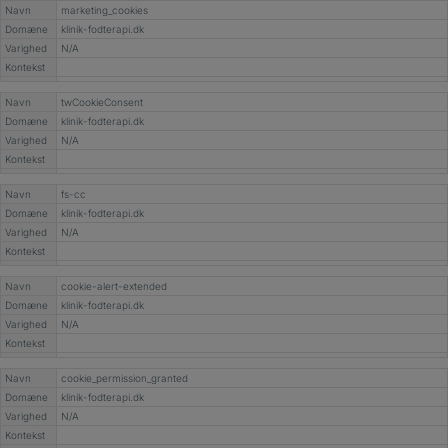
Navn
marketing_cookies
Domæne
klinik-fodterapi.dk
Varighed
N/A
Kontekst
Navn
twCookieConsent
Domæne
klinik-fodterapi.dk
Varighed
N/A
Kontekst
Navn
fs-cc
Domæne
klinik-fodterapi.dk
Varighed
N/A
Kontekst
Navn
cookie-alert-extended
Domæne
klinik-fodterapi.dk
Varighed
N/A
Kontekst
Navn
cookie_permission_granted
Domæne
klinik-fodterapi.dk
Varighed
N/A
Kontekst