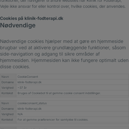
funktioner, der navigerer til andre websites har Klinik for Fodterapi,
Vejle ikke ansvar for eller kontrol over, hvilke cookies, der anvendes.
Cookies på klinik-fodterapi.dk
Nødvendige
Nødvendige cookies hjælper med at gøre en hjemmeside
brugbar ved at aktivere grundlæggende funktioner, såsom
side-navigation og adgang til sikre områder af
hjemmesiden. Hjemmesiden kan ikke fungere optimalt uden
disse cookies.
Navn
CookieConsent
Domæne
klinik-fodterapi.dk
Varighed
~37 år
Kontekst
Bruges af Cookiebot til at gemme cookie consent indstillinger.
Navn
cookieconsent_status
Domæne
klinik-fodterapi.dk
Varighed
N/A
Kontekst
For at gemme præferencer for samtykke til cookies.