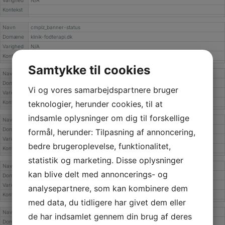
Kontekst
Navn
cmplz_banner-status
Domæne
klinik-fodterapi.dk
Varighed
N/A
Kontekst
Samtykke til cookies
Navn
klaro
Domæne
klinik-fodterapi.dk
Vi og vores samarbejdspartnere bruger
Varighed
N/A
Kontekst
teknologier, herunder cookies, til at
indsamle oplysninger om dig til forskellige
Navn
cookieyes-consent
Domæne
klinik-fodterapi.dk
formål, herunder: Tilpasning af annoncering,
Varighed
N/A
bedre brugeroplevelse, funktionalitet,
Kontekst
statistik og marketing. Disse oplysninger
Navn
cli_cookie_consent
kan blive delt med annoncerings- og
Domæne
klinik-fodterapi.dk
Varighed
N/A
analysepartnere, som kan kombinere dem
Kontekst
med data, du tidligere har givet dem eller
Navn
tarteaucitron
de har indsamlet gennem din brug af deres
Domæne
klinik-fodterapi.dk