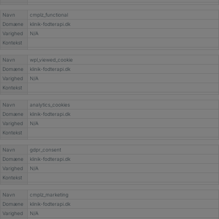
Navn
cmplz_functional
Domæne
klinik-fodterapi.dk
Varighed
N/A
Kontekst
Navn
wpl_viewed_cookie
Domæne
klinik-fodterapi.dk
Varighed
N/A
Kontekst
Navn
analytics_cookies
Domæne
klinik-fodterapi.dk
Varighed
N/A
Kontekst
Navn
gdpr_consent
Domæne
klinik-fodterapi.dk
Varighed
N/A
Kontekst
Navn
cmplz_marketing
Domæne
klinik-fodterapi.dk
Varighed
N/A