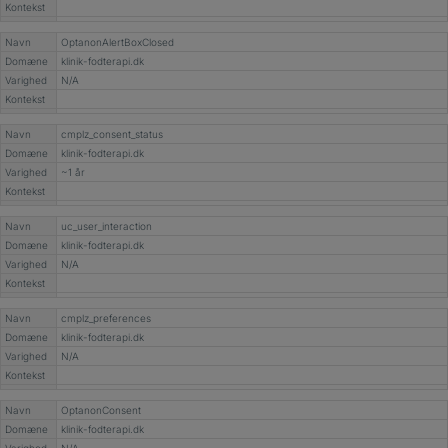
Kontekst
Navn
OptanonAlertBoxClosed
Domæne
klinik-fodterapi.dk
Varighed
N/A
Kontekst
Navn
cmplz_consent_status
Domæne
klinik-fodterapi.dk
Varighed
~1 år
Kontekst
Navn
uc_user_interaction
Domæne
klinik-fodterapi.dk
Varighed
N/A
Kontekst
Navn
cmplz_preferences
Domæne
klinik-fodterapi.dk
Varighed
N/A
Kontekst
Navn
OptanonConsent
Domæne
klinik-fodterapi.dk
Varighed
N/A