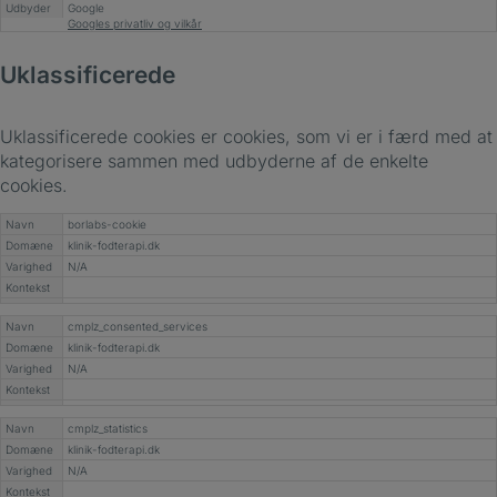
Udbyder
Google
Googles privatliv og vilkår
Uklassificerede
Uklassificerede cookies er cookies, som vi er i færd med at
kategorisere sammen med udbyderne af de enkelte
cookies.
Navn
borlabs-cookie
Domæne
klinik-fodterapi.dk
Varighed
N/A
Kontekst
Navn
cmplz_consented_services
Domæne
klinik-fodterapi.dk
Varighed
N/A
Kontekst
Navn
cmplz_statistics
Domæne
klinik-fodterapi.dk
Varighed
N/A
Kontekst