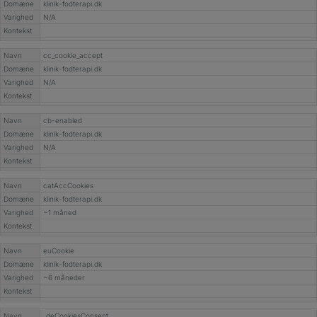
Domæne
klinik-fodterapi.dk
Varighed
N/A
Kontekst
Navn
cc_cookie_accept
Domæne
klinik-fodterapi.dk
Varighed
N/A
Kontekst
Navn
cb-enabled
Domæne
klinik-fodterapi.dk
Varighed
N/A
Kontekst
Navn
catAccCookies
Domæne
klinik-fodterapi.dk
Varighed
~1 måned
Kontekst
Navn
euCookie
Domæne
klinik-fodterapi.dk
Varighed
~6 måneder
Kontekst
Navn
_deCookiesConsent