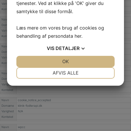
tjenester. Ved at klikke på 'OK' giver du
Varighed
N/A
Kontekst
samtykke til disse formål.
Navn
cookies_accepted
Domæne
klinik-fodterapi.dk
Læs mere om vores brug af cookies og
Varighed
N/A
behandling af persondata
her
.
Kontekst
Navn
cookie-agreed
VIS
DETALJER
Domæne
klinik-fodterapi.dk
Varighed
N/A
JA
NEJ
OK
JA
NEJ
Kontekst
NØDVENDIGE
PRÆFERENCER
AFVIS ALLE
Navn
acris_cookie_acc
Domæne
klinik-fodterapi.dk
JA
NEJ
JA
NEJ
Varighed
N/A
Kontekst
MARKETING
STATISTIK
Navn
cookie_notice_accepted
Domæne
klinik-fodterapi.dk
Varighed
N/A
Kontekst
Navn
wpcc