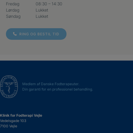
Fredag
08:30 – 14:30
Lørdag
Lukket
Søndag
Lukket
RING OG BESTIL TID
Medlem af Danske Fodterapeuter.
Din garanti for en professionel behandling.
Klinik for Fodterapi Vejle
Vedelsgade 103
7100 Vejle